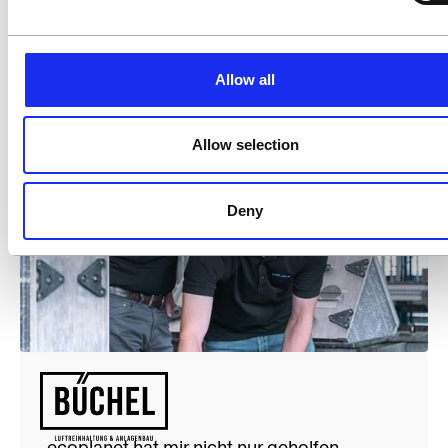
Mario Große
Energiemanager
Allow all
Allow selection
Deny
14%
Energiekosten gesenkt
„ecoplanet hat mir nicht nur geholfen,