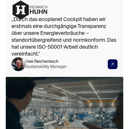
100%
Digitalisierung der relevanten Energie- und
„Durch das ecoplanet Cockpit haben wir
Messdaten
erstmals eine durchgängige Transparenz
über unsere Energieverbräuche –
standortübergreifend und normkonform. Das
hat unsere ISO-50001-Arbeit deutlich
vereinfacht.“
Uwe Reichenbach
Sustainability Manager