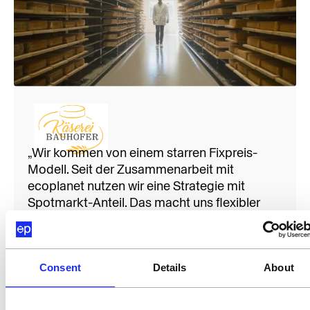
3,4 GWh
Jährlicher Energiebedarf intelligent in Tranchen
„Wir kommen von einem starren Fixpreis-
beschafft
Modell. Seit der Zusammenarbeit mit
ecoplanet nutzen wir eine Strategie mit
Spotmarkt-Anteil. Das macht uns flexibler
und minimiert das Risiko extrem. Ich werde
proaktiv informiert, wenn eine neue Tranche
fixiert wird – so haben wir für 2026 bereits 90
Consent
Details
About
% abgesichert.“
Michael Bauhofer
Geschäftsführer