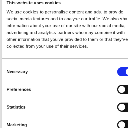
This website uses cookies
We use cookies to personalise content and ads, to provide
social media features and to analyse our traffic. We also sha
information about your use of our site with our social media,
advertising and analytics partners who may combine it with
other information that you’ve provided to them or that they’ve
collected from your use of their services.
Consent
Necessary
Selection
Preferences
15%
„Ohne Transparenz und fundierte
Kostenreduktion durch strukturierte Beschaffung
Statistics
Marktanalysen konnten wir unsere
Energieeffizienz und Beschaffung nicht
Marketing
optimal gestalten“