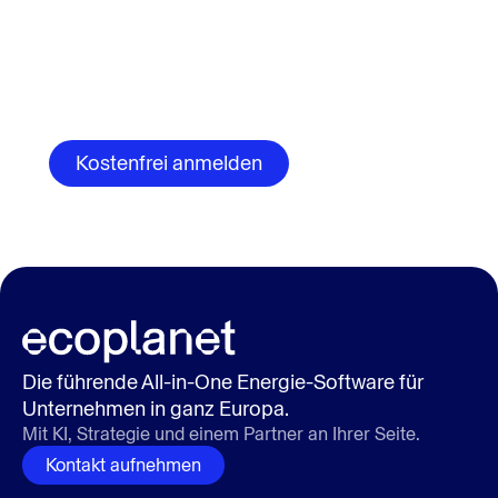
Verfügung stellen, um Sie bezüglich unserer Produkte und
Dienstleistungen zu kontaktieren. Sie können sich jederzeit von
diesen Benachrichtigungen abmelden. Informationen zum
Abbestellen sowie unsere Datenschutzpraktiken und unsere
Verpflichtung zum Schutz Ihrer Privatsphäre finden Sie in
unseren
Datenschutzbestimmungen.
Die führende All-in-One Energie-Software für
Unternehmen in ganz Europa.
Mit KI, Strategie und einem Partner an Ihrer Seite.
Kontakt aufnehmen