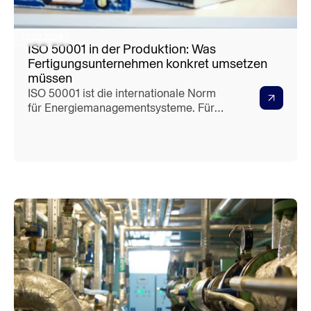
23.02.2026
ISO 50001 in der Produktion: Was
Fertigungsunternehmen konkret umsetzen
müssen
ISO 50001 ist die internationale Norm
für Energiemanagementsysteme. Für
Fertigungsunternehmen hat sie
besondere Relevanz – und besondere
Herausforderungen. Dieser Leitfaden
erklärt, was ISO 50001 in der Produktion
konkret bedeutet, welche Anforderungen
umzusetzen sind und wie moderne
Software den Prozess wesentlich
vereinfacht.