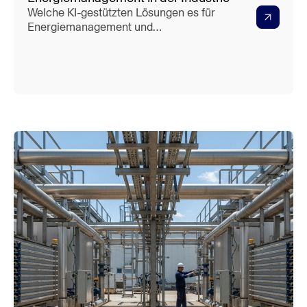
Welche KI-gestützten Lösungen es für
Energiemanagement und
Energieverbrauchsanalyse in der
Industrie gibt, lässt sich heute klar
benennen: Fünf Anwendungsklassen
sind produktionsreif und direkt
einsetzbar — von der Echtzeit-
Anomalieerkennung über KI-basierte
Lastprognosen bis zur