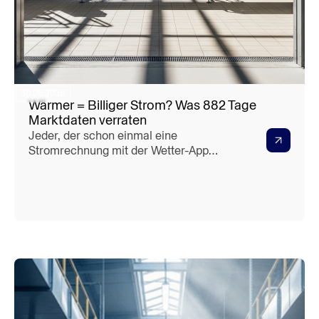
30.06.2026
Wärmer = Billiger Strom? Was 882 Tage
Marktdaten verraten
Jeder, der schon einmal eine
Stromrechnung mit der Wetter-App
verglichen hat, ahnt es: Im kalten,
dunklen Januar ist Strom teuer, im
milden Frühling billig. Aber stimmt das
auch im Detail – und vor allem:
*warum*? Und gilt es immer, oder hat
die Sache einen Haken, sobald das Ther