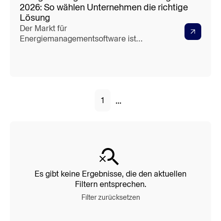
2026: So wählen Unternehmen die richtige
Lösung
Der Markt für
Energiemanagementsoftware ist
unübersichtlich. Monitoring-Tools,
vollständige EnMS-Plattformen,
Enterprise-Systeme – welche Lösung
passt zu welchem Unternehmen? Dieser
Leitfaden gibt Ihnen die Auswahlkriterien
...
1
an die Hand, die wirklich zählen.
Es gibt keine Ergebnisse, die den aktuellen
Filtern entsprechen.
Filter zurücksetzen