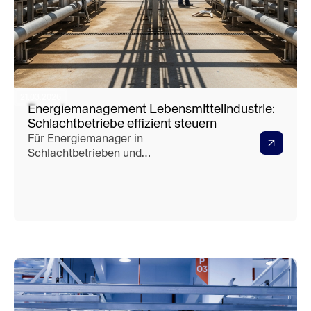
21.03.2026
Energiemanagement Lebensmittelindustrie:
Schlachtbetriebe effizient steuern
Für Energiemanager in
Schlachtbetrieben und
fleischverarbeitenden Betrieben ist die
Ausgangslage klar: hoher
Grundlastverbrauch durch Kühlung rund
um die Uhr, zeitkritische Lastspitzen
beim Produktionsanlauf, komplexe
Hygieneanforderungen, die jede
Anlagenanpassung erschweren — u