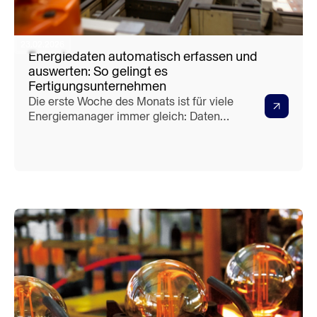
23.02.2026
Energiedaten automatisch erfassen und
auswerten: So gelingt es
Fertigungsunternehmen
Die erste Woche des Monats ist für viele
Energiemanager immer gleich: Daten
aus Zählern ablesen, aus
Lieferantenportalen herunterladen, aus
Excel-Tabellen kopieren und irgendwie
zusammenführen. Das muss nicht so
sein. Wie Fertigungsunternehmen ihre
Energiedaten vollständig
automatisieren.