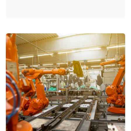
Tabellen formatieren, Grafiken
aktualisieren, Abweichungen
kommentieren. Für viele
Energiemanager bedeutet das zwei bis
vier Tage Aufwand – jeden Monat. Wie
Unternehmen diesen Prozess
vollständig automatisieren.