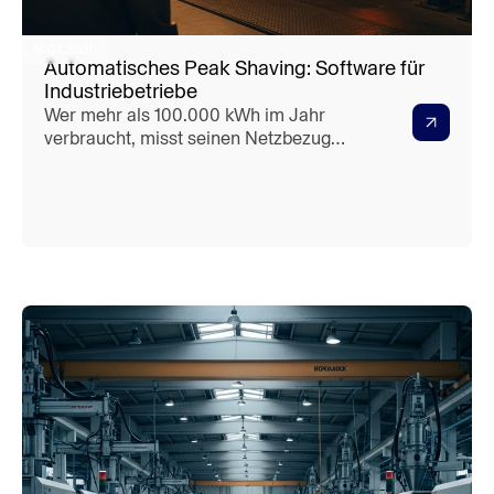
19.04.2026
Automatisches Peak Shaving: Software für
Industriebetriebe
Wer mehr als 100.000 kWh im Jahr
verbraucht, misst seinen Netzbezug
verpflichtend im 15-Minuten-Takt. Dieser
Messwert bildet die Grundlage für den
Leistungspreis — und der "Haken":
Selbst eine Lastspitze, die nur wenige
Minuten andauert, beeinflusst die
Abrechnung für einen deutl