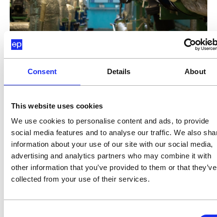
Consent
Details
About
This website uses cookies
23.02.2026
Energiekosten senken in der Industrie: 8
We use cookies to personalise content and ads, to provide
bewährte Maßnahmen für
social media features and to analyse our traffic. We also sha
Fertigungsunternehmen
information about your use of our site with our social media,
Energiekosten sind für viele
advertising and analytics partners who may combine it with
Fertigungsunternehmen zur zweit- oder
other information that you’ve provided to them or that they’ve
drittgrößten Kostenpositionen geworden.
collected from your use of their services.
Gleichzeitig schlummern in den meisten
Betrieben erhebliche Einsparpotenziale
– unentdeckt, weil niemand
Consent
systematisch danach sucht. Diese 8