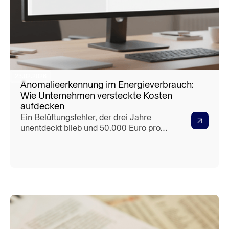
23.02.2026
Anomalieerkennung im Energieverbrauch:
Wie Unternehmen versteckte Kosten
aufdecken
Ein Belüftungsfehler, der drei Jahre
unentdeckt blieb und 50.000 Euro pro
Jahr kostete. Ein defekter Kompressor,
der nachts weiterlief ohne es zu mürken.
Eine Produktionslinie, deren Stand-by-
Verbrauch deutlich höher war als
geplant. All das sind reale Beispiele von
Energieanomalien, die ohne
automatisierte Erkennung jahrelang
unsichtbar bleiben.