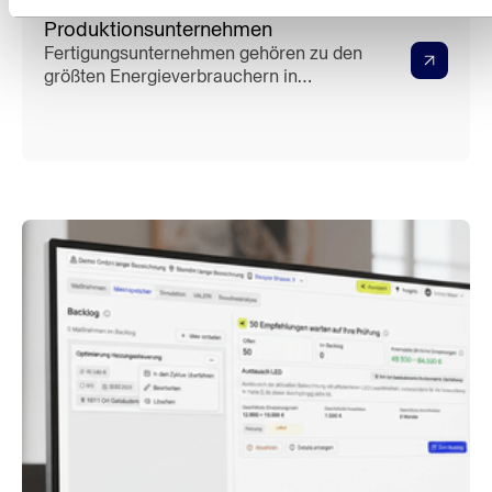
vollständige Leitfaden für
Produktionsunternehmen
Fertigungsunternehmen gehören zu den
größten Energieverbrauchern in
Deutschland. Gleichzeitig ist
Energiemanagement in der Produktion
besonders komplex: heterogene
Maschineparks, Schichtbetrieb, ISO
50001-Pflichten und ein
Energiemanager, der oft noch drei
andere Hutäufgaben hat. Dieser
Leitfaden zeigt, was modernes
Energiemanagement in der Fertigung
bedeutet – und wie Unternehmen es mit
wenig Aufwand umsetzen.