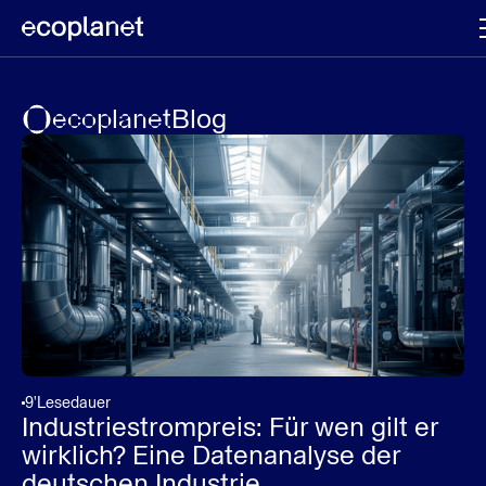
ecoplanet
Blog
8'
Lesedauer
Automatisches
mpreis: Für wen gilt er
Software für In
ne Datenanalyse der
dustrie
Wer mehr als 100.000 