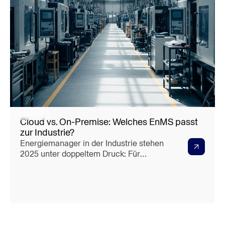
12.04.2026
Cloud vs. On-Premise: Welches EnMS passt
zur Industrie?
Energiemanager in der Industrie stehen
2025 unter doppeltem Druck: Für
Unternehmen mit einem
durchschnittlichen Jahresverbrauch von
mehr als 7,5 GWh gilt die Pflicht, ein
Energiemanagementsystem nach DIN
EN ISO 50001 oder ein
Umweltmanagementsystem gemäß