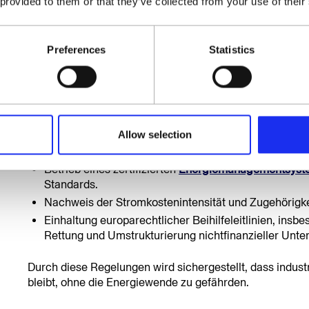
 provided to them or that they’ve collected from your use of their
Wer profitiert von Entlastungen
Energiefinanzierungsgesetz?
Preferences
Statistics
Das EnFG Gesetz sieht gezielte
Ausnahmeregelungen
fü
internationale Wettbewerbsfähigkeit zu sichern. Antra
Chemie, Metallerzeugung, Papier oder Glas, die nachwe
bestimmten Anteil an der Bruttowertschöpfung übersteig
Allow selection
Voraussetzungen:
Betrieb eines zertifizierten
Energiemanagementsyst
Standards.
Nachweis der Stromkostenintensität und Zugehörigkei
Einhaltung europarechtlicher Beihilfeleitlinien, insbes
Rettung und Umstrukturierung nichtfinanzieller Unte
Durch diese Regelungen wird sichergestellt, dass indust
bleibt, ohne die Energiewende zu gefährden.