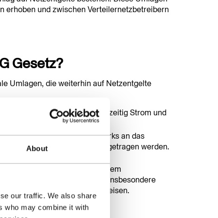
n erhoben und zwischen Verteilernetzbetreibern
FG Gesetz?
le Umlagen, die weiterhin auf Netzentgelte
-Kopplungsanlagen, die gleichzeitig Strom und
ichen.
 Anschluss von Offshore-Windparks an das
setz (EnWG) von Netzbetreibern getragen werden.
About
ffentlicht. Unternehmen mit hohem
gen Entlastungen beantragen, insbesondere
rgiemanagementsystem
nachweisen.
se our traffic. We also share
ers who may combine it with