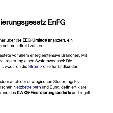
zierungsgesetz EnFG
mär über die
EEG-Umlage
finanziert, ein
ernehmen direkt zahlten.
astete vor allem energieintensive Branchen. Mit
ndesregierung einen Systemwechsel: Die
lt, wodurch die
Strompreise
für Endkunden
ndern auch der strategischen Steuerung: Es
wischen
Netzbetreibern
und Bund, definiert klare
s
und des
KWKG-Finanzierungsbedarfs
und regelt