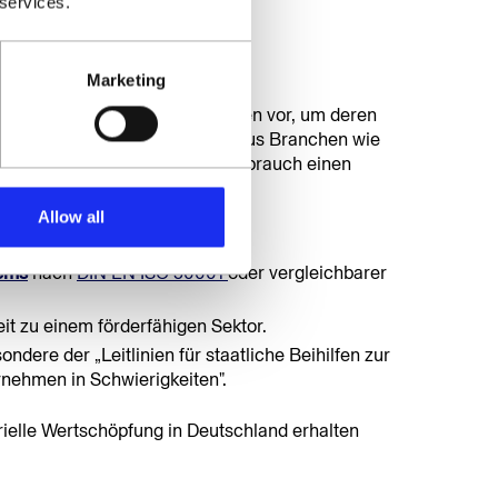
 services.
 nach dem
Marketing
r energieintensive Unternehmen vor, um deren
gsberechtigt sind Unternehmen aus Branchen wie
isen können, dass ihr Stromverbrauch einen
t.
Allow all
ems
nach
DIN EN ISO 50001
oder vergleichbarer
t zu einem förderfähigen Sektor.
ondere der „Leitlinien für staatliche Beihilfen zur
rnehmen in Schwierigkeiten".
rielle Wertschöpfung in Deutschland erhalten