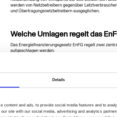
werden von Netzbetreibern gegenüber Letztverbraucher
und Übertragungsnetzbetreibern ausgeglichen.
Welche Umlagen regelt das En
Das Energiefinanzierungsgesetz EnFG regelt zwei zentra
aufgeschlagen werden:
KWKG-Umlage:
Dient der Förderung von Kraft-Wärme
Wärme erzeugen und damit hohe Wirkungsgrade erre
Offshore-Netzumlage:
Finanziert die Kosten für den
Festlandnetz, die gemäß § 17f Energiewirtschaftsge
Details
Beide Umlagen werden jährlich neu berechnet und verö
Stromverbrauch können unter bestimmten Voraussetzun
stromkostenintensive Betriebe, die ein zertifiziertes
Ene
e content and ads, to provide social media features and to analy
 our site with our social media, advertising and analytics partn