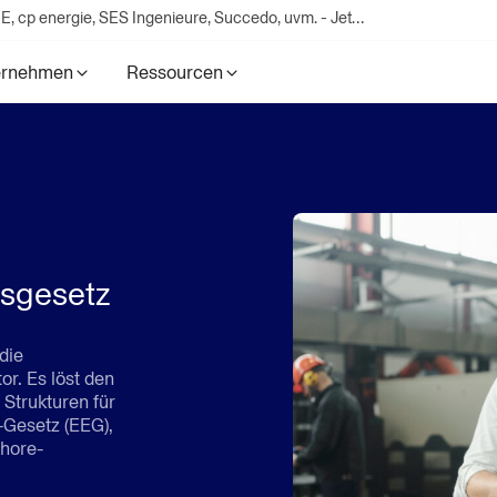
ecoplanet Energie Akademie - Mit Expert:innen von dena, N-ERGIE, cp energie, SES Ingenieure, Succedo, uvm. - Jetzt Platz sichern!
ernehmen
Ressourcen
gsgesetz
die
r. Es löst den
Strukturen für
Gesetz (EEG),
hore-