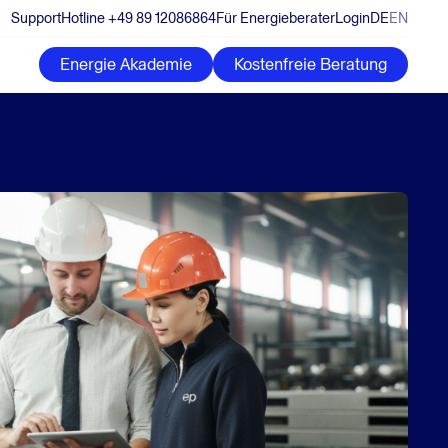
Support
Hotline +49 89 12086864
Für Energieberater
Login
DE
EN
Energie Akademie
Kostenfreie Beratung