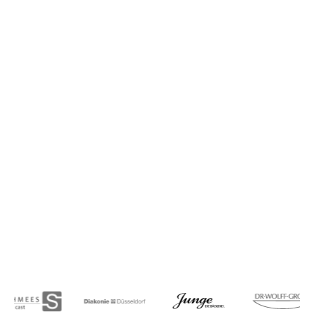
15%
durchschnittliche Kostensenkung
100%
Transparenz über Risiko, Bedarf und Markt
8x ROI
Maximale Rendite durch innovatives
Energiemanagement