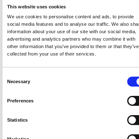
This website uses cookies
Mehr erfahren
We use cookies to personalise content and ads, to provide
Energieeinkauf
social media features and to analyse our traffic. We also sha
information about your use of our site with our social media,
Verbrauch & Markt analysieren
01
advertising and analytics partners who may combine it with
other information that you’ve provided to them or that they’ve
Strategie & Verträge optimieren
02
collected from your use of their services.
Einkauf & Monitoring automatisieren
03
Consent
Necessary
Mehr erfahren
Selection
Preferences
Statistics