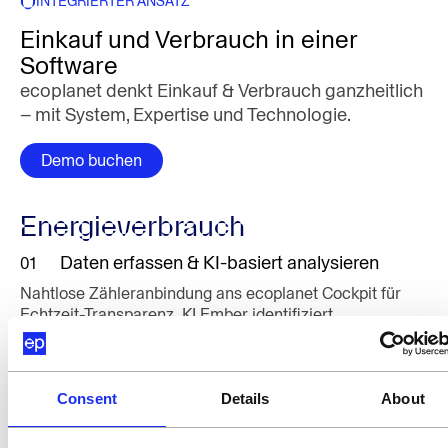
INTEGRIERTER ANSATZ
Einkauf und Verbrauch in einer
Software
ecoplanet denkt Einkauf & Verbrauch ganzheitlich
– mit System, Expertise und Technologie.
Demo buchen
Energieverbrauch
Daten erfassen & KI-basiert analysieren
01
Nahtlose Zähleranbindung ans ecoplanet Cockpit für
Echtzeit-Transparenz. KI Ember identifiziert
Einsparpotenziale automatisch – bevor sie zu Kosten
werden.
Maßnahmen ableiten & umsetzen
02
Consent
Details
About
Flexibilitäten nutzen
03