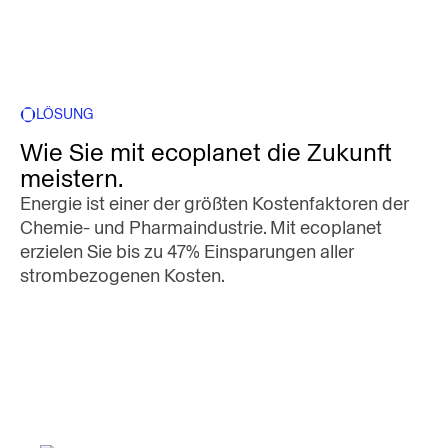
LÖSUNG
Wie Sie mit ecoplanet die Zukunft
meistern.
Energie ist einer der größten Kostenfaktoren der
Chemie- und Pharmaindustrie. Mit ecoplanet
erzielen Sie bis zu 47% Einsparungen aller
strombezogenen Kosten.
Verbrauch standortübergreifend
analysieren
Automatisierte Beschaffung mit durchschnittlich
13,9% Preisvorteil gegenüber manuellen
Prozessen.