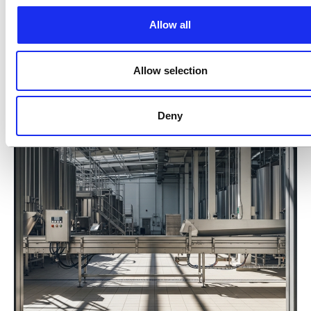
**Gießereien**, der **keramischen
Rohstoffe und Industrieminerale** sowie
Allow all
der **Kalkindustrie** einen offenen Brief
an die Bundesregierung und den
Bundestag gerichtet. Ihre Forderung:
Allow selection
Aufnahme weiterer Sektoren in den
Deny