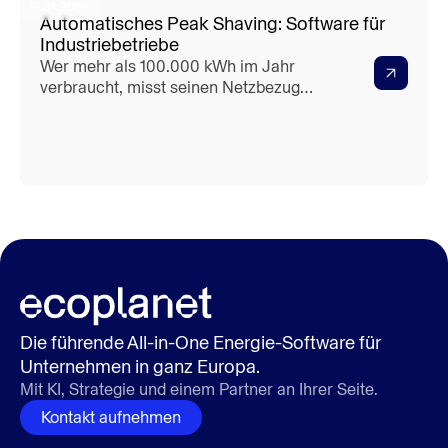
19.04.2026
Automatisches Peak Shaving: Software für
Industriebetriebe
Wer mehr als 100.000 kWh im Jahr
verbraucht, misst seinen Netzbezug
verpflichtend im 15-Minuten-Takt. Dieser
Messwert bildet die Grundlage für den
Leistungspreis — und der "Haken":
Selbst eine Lastspitze, die nur wenige
Minuten andauert, beeinflusst die
Abrechnung für einen deutl
Die führende All-in-One Energie-Software für
Unternehmen in ganz Europa.
Mit KI, Strategie und einem Partner an Ihrer Seite.
Kontakt aufnehmen