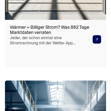
30.06.2026
Wärmer = Billiger Strom? Was 882 Tage
Marktdaten verraten
Jeder, der schon einmal eine
Stromrechnung mit der Wetter-App
verglichen hat, ahnt es: Im kalten,
dunklen Januar ist Strom teuer, im
milden Frühling billig. Aber stimmt das
auch im Detail – und vor allem:
*warum*? Und gilt es immer, oder hat
die Sache einen Haken, sobald das Ther