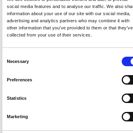
social media features and to analyse our traffic. We also sha
information about your use of our site with our social media,
advertising and analytics partners who may combine it with
other information that you’ve provided to them or that they’ve
collected from your use of their services.
Consent
Necessary
Selection
Preferences
Statistics
09.09.2026
Industriestrompreis: Wird der Kreis größer?
Marketing
Vier Branchen fordern jetzt Zugang
Anfang Juli haben die Verbände der
**Entsorgungsbranche**, der