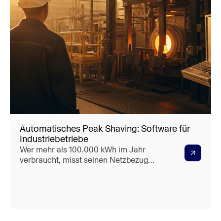
19.04.2026
Automatisches Peak Shaving: Software für
Industriebetriebe
Wer mehr als 100.000 kWh im Jahr
verbraucht, misst seinen Netzbezug
verpflichtend im 15-Minuten-Takt. Dieser
Messwert bildet die Grundlage für den
Leistungspreis — und der "Haken":
Selbst eine Lastspitze, die nur wenige
Minuten andauert, beeinflusst die