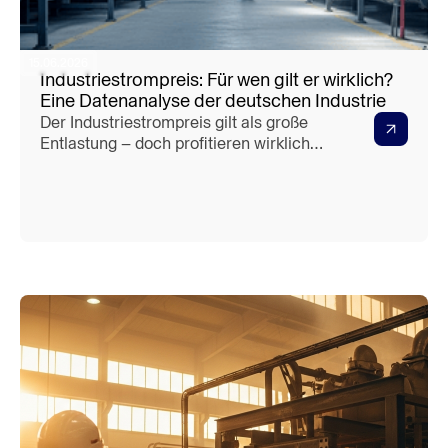
15.06.2026
Industriestrompreis: Für wen gilt er wirklich?
Eine Datenanalyse der deutschen Industrie
Der Industriestrompreis gilt als große
Entlastung – doch profitieren wirklich
alle Unternehmen davon? Unsere
Datenanalyse zeigt überraschende
Ergebnisse über die tatsächlichen
Gewinner und Verlierer. Lesen Sie, für
wen die 5-Cent-Regelung wirklich
relevant ist.