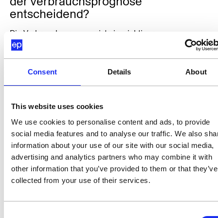
der Verbrauchsprognose 
entscheidend?
Die Verbrauchsprognose ist ein wichtiger 
Steuerungsfaktor, der sowohl Kosten als auch 
strategische Planung beeinflusst.
Consent
Details
About
Kostenkontrolle:
Vermeidung unerwarteter Nachzahlungen
Planbare monatliche Energiekosten
This website uses cookies
Schutz vor bösen Überraschungen bei der 
We use cookies to personalise content and ads, to provide
Jahresabrechnung
social media features and to analyse our traffic. We also sha
information about your use of our site with our social media,
Strategische Vorteile:
advertising and analytics partners who may combine it with
Früherkennung von Effizienz- oder Ineffizienztrends
other information that you’ve provided to them or that they’ve
collected from your use of their services.
Datengrundlage für Investitionsentscheidungen
Nachweis erfolgreicher Nachhaltigkeitsmaßnahmen
Consent
Partnerschaftliche Zusammenarbeit: