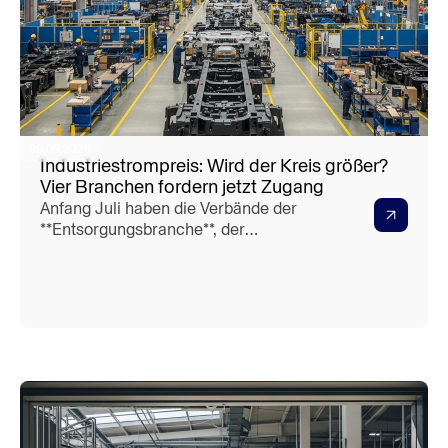
09.09.2026
Industriestrompreis: Wird der Kreis größer?
Vier Branchen fordern jetzt Zugang
Anfang Juli haben die Verbände der
**Entsorgungsbranche**, der
**Gießereien**, der **keramischen
Rohstoffe und Industrieminerale** sowie
der **Kalkindustrie** einen offenen Brief
an die Bundesregierung und den
Bundestag gerichtet. Ihre Forderung:
Aufnahme weiterer Sektoren in den